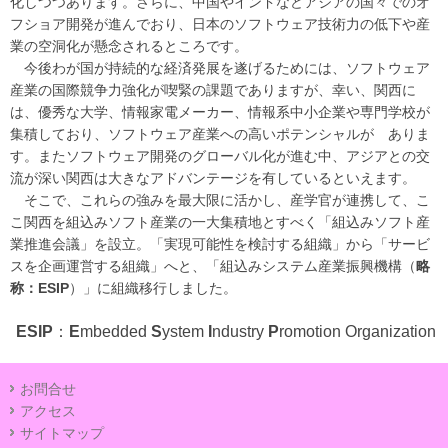
化しつつあります。さらに、中国やインドなどアジアの国々でのオ
フショア開発が進んでおり、日本のソフトウェア技術力の低下や産
業の空洞化が懸念されるところです。
今後わが国が持続的な経済発展を遂げるためには、ソフトウェア
産業の国際競争力強化が喫緊の課題でありますが、幸い、関西に
は、優秀な大学、情報家電メーカー、情報系中小企業や専門学校が
集積しており、ソフトウェア産業への高いポテンシャルが ありま
す。またソフトウェア開発のグローバル化が進む中、アジアとの交
流が深い関西は大きなアドバンテージを有しているといえます。
そこで、これらの強みを最大限に活かし、産学官が連携して、こ
こ関西を組込みソフト産業の一大集積地とすべく「組込みソフト産
業推進会議」を設立。「実現可能性を検討する組織」から「サービ
スを企画運営する組織」へと、「組込みシステム産業振興機構（
略
称：ESIP
）」に組織移行しました。
ESIP
：
E
mbedded
S
ystem
I
ndustry
P
romotion Organization
お問合せ
アクセス
サイトマップ